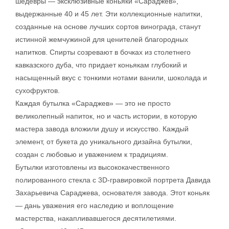
шедевры — эксклюзивные коньяки «Сараджев»,
выдержанные 40 и 45 лет. Эти коллекционные напитки,
созданные на основе лучших сортов винограда, станут
истинной жемчужиной для ценителей благородных
напитков. Спирты созревают в бочках из столетнего
кавказского дуба, что придает коньякам глубокий и
насыщенный вкус с тонкими нотами ванили, шоколада и
сухофруктов.
Каждая бутылка «Сараджев» — это не просто
великолепный напиток, но и часть истории, в которую
мастера завода вложили душу и искусство. Каждый
элемент, от букета до уникального дизайна бутылки,
создан с любовью и уважением к традициям.
Бутылки изготовлены из высококачественного
полированного стекла с 3D-гравировкой портрета Давида
Захарьевича Сараджева, основателя завода. Этот коньяк
— дань уважения его наследию и воплощение
мастерства, накапливавшегося десятилетиями.