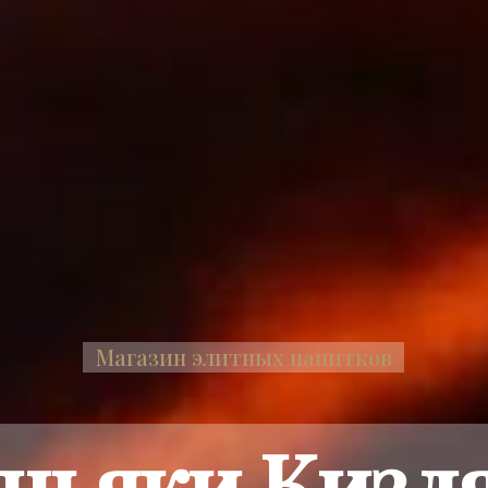
Магазин элитных напитков
ньяки Кизл