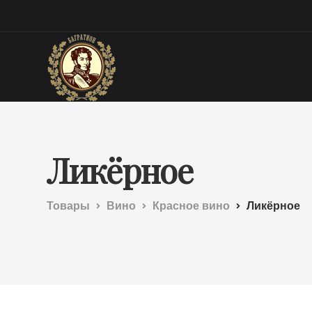
Ликёрное
Товары
Вино
Красное вино
Ликёрное